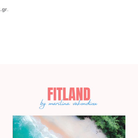
.gr
.